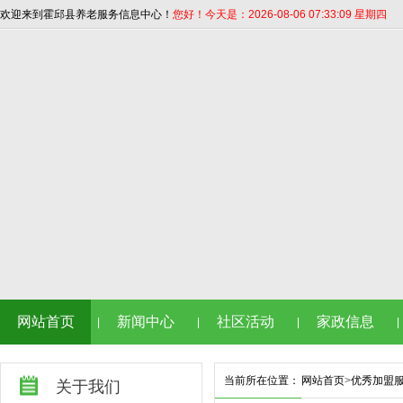
欢迎来到霍邱县养老服务信息中心！
您好！今天是：2026-08-06 07:33:09 星期四
网站首页
新闻中心
社区活动
家政信息
|
|
|
|
当前所在位置：
网站首页
>
优秀加盟
关于我们