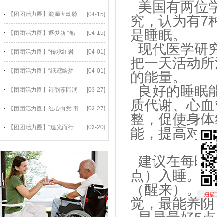
美国有两位学
【团团活力圈】能源大动脉
[04-15]
究，
认为有7
是睡眠。
【团团活力圈】逐梦新 “船
[04-15]
现代医学研究
【团团活力圈】“传承红岩
[04-01]
把一天活动所
【团团活力圈】“纸鸢绘梦
[04-01]
的能量。
良好的睡眠能
【团团活力圈】诗韵苏园润
[03-27]
质代谢、心血
【团团活力圈】红心向党 羽
[03-27]
整，促使身体
【团团活力圈】“追光而行
[03-20]
能，提高对疾
建议在每晚亥
点）入睡。中
（醒来）。而
觉，最能养阴