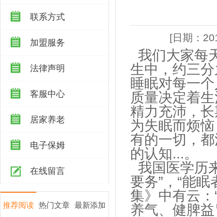
联系方式
[日期：201
加盟服务
我们大家每天
生中，约三分
法律声明
睡眠对每一个
客服中心
质量决定着生
精力充沛，长
居家养老
为失眠而烦恼
有的一切，都
电子保姆
的认知...。
我国医学历来
在线留言
要务”，“能
集》中有云：
推荐阅读
热门文章
最新添加
养气、健脾益