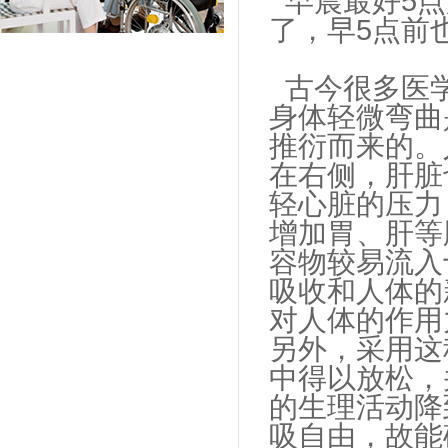
早晨最好5点
了，早5点前
古今很多医学
身体轻微弯曲
推衍而来的。
在右侧，肝脏
轻心脏的压力
增加胃、肝等
容物较易流入
吸收和人体的
对人体的作用
另外，采用这
中得以放松，
的生理活动降
吸自由，故能