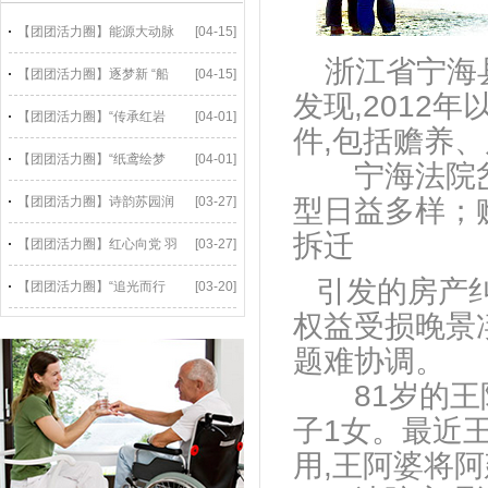
【团团活力圈】能源大动脉
[04-15]
浙江省宁海
【团团活力圈】逐梦新 “船
[04-15]
发现,2012
【团团活力圈】“传承红岩
[04-01]
件,包括赡养
【团团活力圈】“纸鸢绘梦
[04-01]
宁海法院岔路
【团团活力圈】诗韵苏园润
[03-27]
型日益多样；
拆迁
【团团活力圈】红心向党 羽
[03-27]
引发的房产
【团团活力圈】“追光而行
[03-20]
权益受损晚景
题难协调。
81岁的王阿
子1女。最近
用,王阿婆将